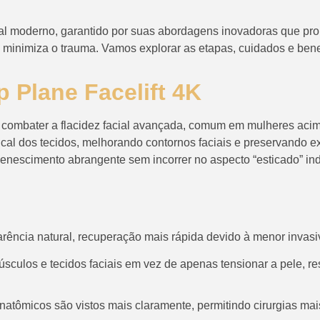
ial moderno, garantido por suas abordagens inovadoras que pr
 minimiza o trauma. Vamos explorar as etapas, cuidados e benef
 Plane Facelift 4K
combater a flacidez facial avançada, comum em mulheres acim
tical dos tecidos, melhorando contornos faciais e preservando 
enescimento abrangente sem incorrer no aspecto “esticado” in
arência natural, recuperação mais rápida devido à menor invasi
músculos e tecidos faciais em vez de apenas tensionar a pele,
atômicos são vistos mais claramente, permitindo cirurgias ma