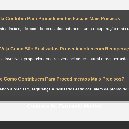
Ela Contribui Para Procedimentos Faciais Mais Precisos
os faciais, oferecendo resultados naturais e uma recuperação mais rá
s: Veja Como São Realizados Procedimentos com Recuperaç
nte invasivas, proporcionando rejuvenescimento natural e recuperação 
o e Como Contribuem Para Procedimentos Mais Precisos?
ntando a precisão, segurança e resultados estéticos, além de promover
Conheça Dr. Fernando Mattioli