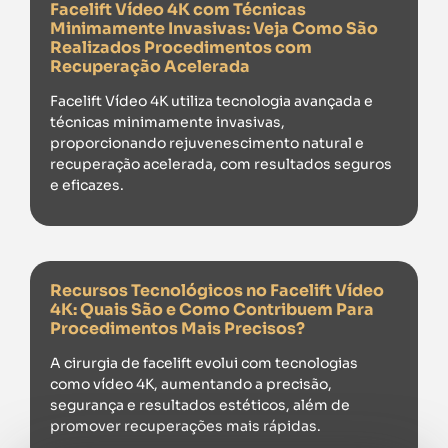
Facelift Vídeo 4K com Técnicas
Minimamente Invasivas: Veja Como São
Realizados Procedimentos com
Recuperação Acelerada
Facelift Vídeo 4K utiliza tecnologia avançada e
técnicas minimamente invasivas,
proporcionando rejuvenescimento natural e
recuperação acelerada, com resultados seguros
e eficazes.
Recursos Tecnológicos no Facelift Vídeo
4K: Quais São e Como Contribuem Para
Procedimentos Mais Precisos?
A cirurgia de facelift evolui com tecnologias
como vídeo 4K, aumentando a precisão,
segurança e resultados estéticos, além de
promover recuperações mais rápidas.