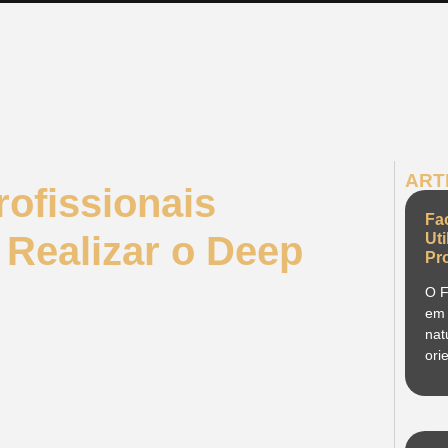
ART
ofissionais
Fa
 Realizar o Deep
Ut
Pr
O F
em 
nat
ori