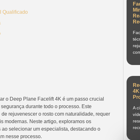
Fa
Mi
l Qualificado
Re
Re
a
Fac
o
téc
rej
com
Re
4K
Pr
zar o Deep Plane Facelift 4K é um passo crucial
ir segurança durante todo o processo. Este
A c
de rejuvenescer o rosto com naturalidade, requer
víd
res
is modernas. Neste artigo, exploramos os
rec
s ao selecionar um especialista, destacando o
am nesse processo.