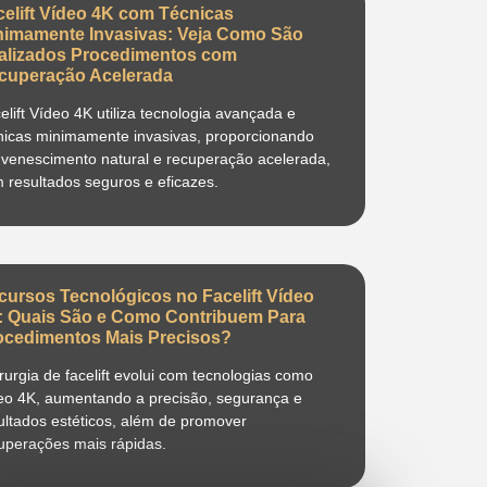
celift Vídeo 4K com Técnicas
nimamente Invasivas: Veja Como São
alizados Procedimentos com
cuperação Acelerada
elift Vídeo 4K utiliza tecnologia avançada e
nicas minimamente invasivas, proporcionando
uvenescimento natural e recuperação acelerada,
 resultados seguros e eficazes.
cursos Tecnológicos no Facelift Vídeo
: Quais São e Como Contribuem Para
ocedimentos Mais Precisos?
irurgia de facelift evolui com tecnologias como
eo 4K, aumentando a precisão, segurança e
ultados estéticos, além de promover
uperações mais rápidas.