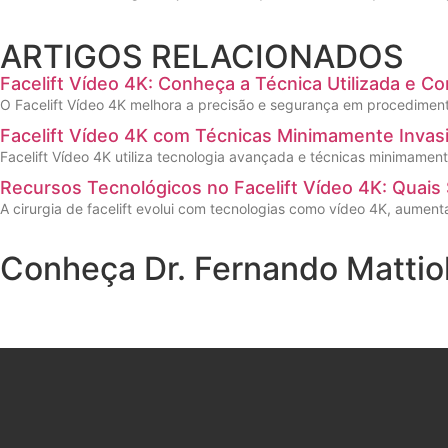
ARTIGOS RELACIONADOS
Facelift Vídeo 4K: Conheça a Técnica Utilizada e C
O Facelift Vídeo 4K melhora a precisão e segurança em procedimento
Facelift Vídeo 4K com Técnicas Minimamente Inva
Facelift Vídeo 4K utiliza tecnologia avançada e técnicas minimamen
Recursos Tecnológicos no Facelift Vídeo 4K: Quai
A cirurgia de facelift evolui com tecnologias como vídeo 4K, aumen
Conheça Dr. Fernando Mattiol