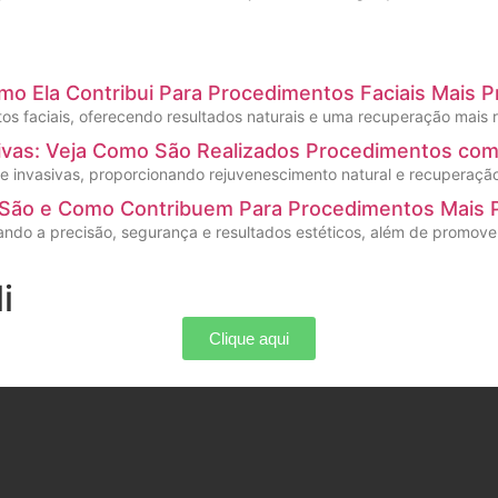
omo Ela Contribui Para Procedimentos Faciais Mais P
s faciais, oferecendo resultados naturais e uma recuperação mais rá
sivas: Veja Como São Realizados Procedimentos co
te invasivas, proporcionando rejuvenescimento natural e recuperaçã
s São e Como Contribuem Para Procedimentos Mais 
tando a precisão, segurança e resultados estéticos, além de promov
i
Clique aqui