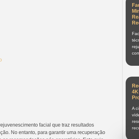
Fa
Mi
Re
Re
Fac
téc
rej
com
o
Re
4K
Pr
A c
víd
res
rejuvenescimento facial que traz resultados
rec
ão. No entanto, para garantir uma recuperação