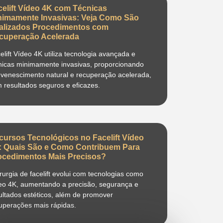
celift Vídeo 4K com Técnicas
nimamente Invasivas: Veja Como São
alizados Procedimentos com
cuperação Acelerada
elift Vídeo 4K utiliza tecnologia avançada e
nicas minimamente invasivas, proporcionando
uvenescimento natural e recuperação acelerada,
 resultados seguros e eficazes.
cursos Tecnológicos no Facelift Vídeo
: Quais São e Como Contribuem Para
ocedimentos Mais Precisos?
irurgia de facelift evolui com tecnologias como
eo 4K, aumentando a precisão, segurança e
ultados estéticos, além de promover
uperações mais rápidas.