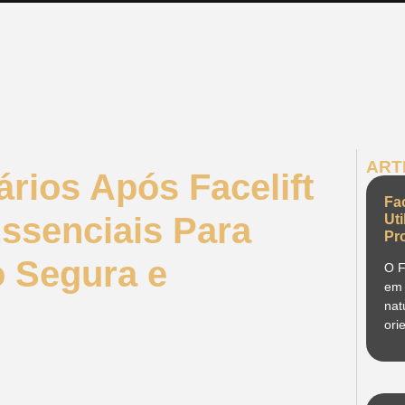
ART
rios Após Facelift
Fa
Essenciais Para
Ut
Pr
 Segura e
O F
em 
nat
ori