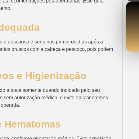
nte as recomendações pós-operatórias. Este guia
mento.
Adequada
e o descanso e sono nos primeiros dias após a
mentos bruscos com a cabeça e pescoço, pois podem
os e Higienização
ndo a troca somente quando indicado pelo seu
s sem autorização médica, e evite aplicar cremes
 operada.
 e Hematomas
haço, conforme orientação médica. Evite exposição