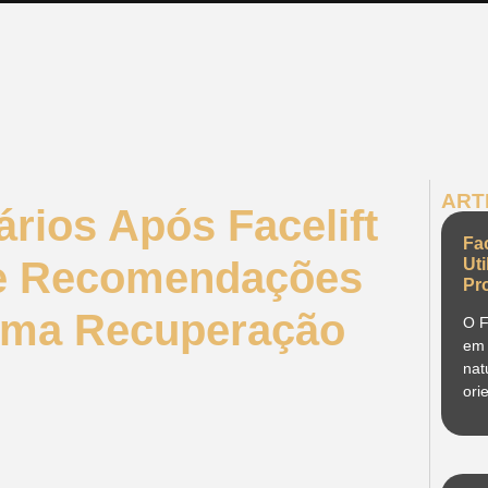
ART
rios Após Facelift
Fa
de Recomendações
Ut
Pr
 uma Recuperação
O F
em 
nat
ori