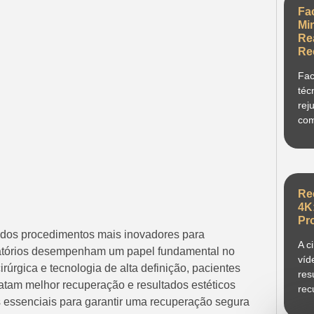
Fa
Mi
Re
Re
Fac
téc
rej
com
Re
4K
Pr
m dos procedimentos mais inovadores para
A c
ratórios desempenham um papel fundamental no
víd
úrgica e tecnologia de alta definição, pacientes
res
atam melhor recuperação e resultados estéticos
rec
zes essenciais para garantir uma recuperação segura