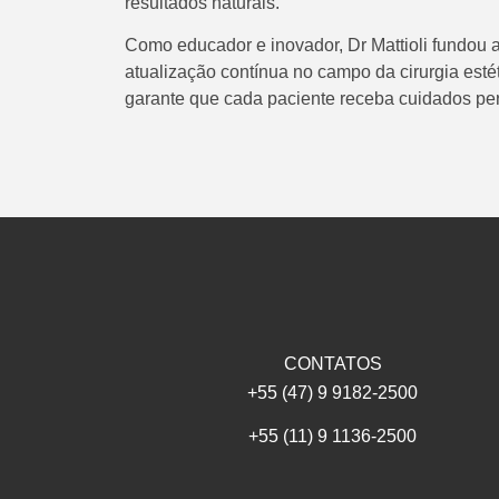
resultados naturais.
Como educador e inovador, Dr Mattioli fundou 
atualização contínua no campo da cirurgia est
garante que cada paciente receba cuidados per
CONTATOS
+55 (47) 9 9182-2500
+55 (11) 9 1136-2500