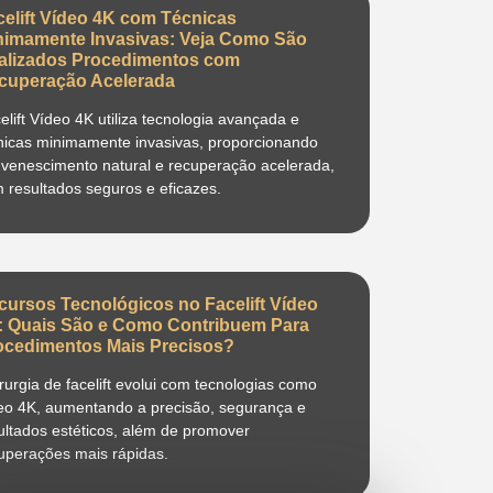
celift Vídeo 4K com Técnicas
nimamente Invasivas: Veja Como São
alizados Procedimentos com
cuperação Acelerada
elift Vídeo 4K utiliza tecnologia avançada e
nicas minimamente invasivas, proporcionando
uvenescimento natural e recuperação acelerada,
 resultados seguros e eficazes.
cursos Tecnológicos no Facelift Vídeo
: Quais São e Como Contribuem Para
ocedimentos Mais Precisos?
irurgia de facelift evolui com tecnologias como
eo 4K, aumentando a precisão, segurança e
ultados estéticos, além de promover
uperações mais rápidas.