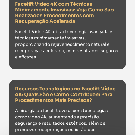
Facelift Vídeo 4K com Técnicas
Minimamente Invasivas: Veja Como São
Realizados Procedimentos com
Recuperação Acelerada
Facelift Vídeo 4K utiliza tecnologia avançada e
técnicas minimamente invasivas,
proporcionando rejuvenescimento natural e
recuperação acelerada, com resultados seguros
e eficazes.
Recursos Tecnológicos no Facelift Vídeo
4K: Quais São e Como Contribuem Para
Procedimentos Mais Precisos?
A cirurgia de facelift evolui com tecnologias
como vídeo 4K, aumentando a precisão,
segurança e resultados estéticos, além de
promover recuperações mais rápidas.