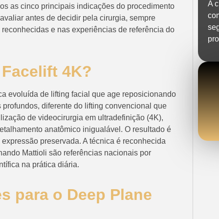
A c
amos as cinco principais indicações do procedimento
co
avaliar antes de decidir pela cirurgia, sempre
seg
 reconhecidas e nas experiências de referência do
pro
Facelift 4K?
a evoluída de lifting facial que age reposicionando
profundos, diferente do lifting convencional que
lização de videocirurgia em ultradefinição (4K),
detalhamento anatômico inigualável. O resultado é
 expressão preservada. A técnica é reconhecida
nando Mattioli são referências nacionais por
ífica na prática diária.
es para o Deep Plane