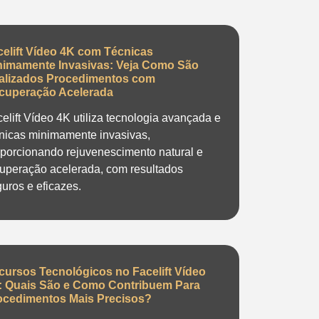
celift Vídeo 4K com Técnicas
nimamente Invasivas: Veja Como São
alizados Procedimentos com
cuperação Acelerada
elift Vídeo 4K utiliza tecnologia avançada e
nicas minimamente invasivas,
porcionando rejuvenescimento natural e
uperação acelerada, com resultados
uros e eficazes.
cursos Tecnológicos no Facelift Vídeo
: Quais São e Como Contribuem Para
ocedimentos Mais Precisos?