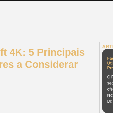
ART
t 4K: 5 Principais
Fa
res a Considerar
Ut
Pr
O F
seg
ofe
rec
Dr.