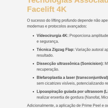
Tecnologias Associa
Facelift 4K
O sucesso do lifting profundo depende não ape
modernas e protocolos avançados:
Vídeocirurgia 4K:
Proporciona amplitude
e segurança.
Técnica Zigzag Flap:
Variação autoral ap
resultado.
Dissecção ultrassônica (Sonicision):
Mi
recuperação.
Blefaroplastia a laser (transconjuntival)
sem cicatrizes visíveis, potencializando 
Lipoaspiração guiada por ultrassom (L
realizar enxertia de gordura (Nanofat, Micr
Adicionalmente, a aplicação de Prime Peel e 