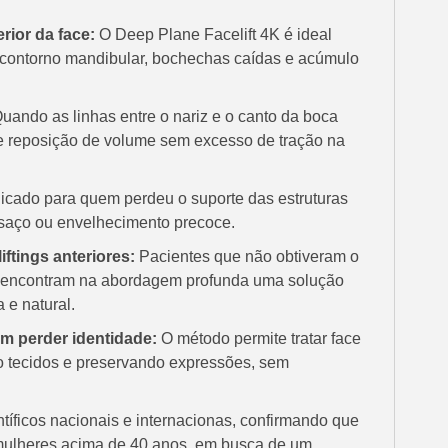
rior da face:
O Deep Plane Facelift 4K é ideal
 contorno mandibular, bochechas caídas e acúmulo
uando as linhas entre o nariz e o canto da boca
ce reposição de volume sem excesso de tração na
icado para quem perdeu o suporte das estruturas
nsaço ou envelhecimento precoce.
ftings anteriores:
Pacientes que não obtiveram o
is encontram na abordagem profunda uma solução
 e natural.
m perder identidade:
O método permite tratar face
o tecidos e preservando expressões, sem
ntíficos nacionais e internacionas, confirmando que
mulheres acima de 40 anos, em busca de um