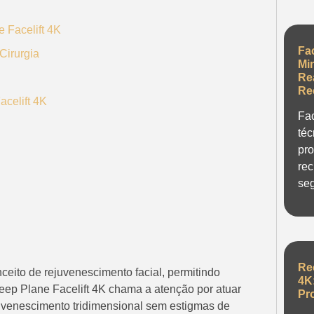
e Facelift 4K
Fa
Cirurgia
Mi
Re
Re
celift 4K
Fac
téc
pro
rec
seg
Re
ceito de rejuvenescimento facial, permitindo
4K
Deep Plane Facelift 4K chama a atenção por atuar
Pr
uvenescimento tridimensional sem estigmas de