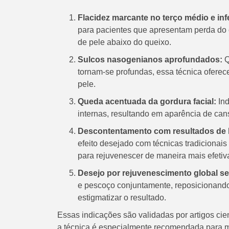
Flacidez marcante no terço médio e infe
para pacientes que apresentam perda do
de pele abaixo do queixo.
Sulcos nasogenianos aprofundados:
Q
tornam-se profundas, essa técnica ofere
pele.
Queda acentuada da gordura facial:
Ind
internas, resultando em aparência de ca
Descontentamento com resultados de li
efeito desejado com técnicas tradiciona
para rejuvenescer de maneira mais efetiva
Desejo por rejuvenescimento global se
e pescoço conjuntamente, reposicionand
estigmatizar o resultado.
Essas indicações são validadas por artigos cie
a técnica é especialmente recomendada para 