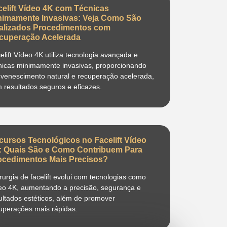
celift Vídeo 4K com Técnicas
nimamente Invasivas: Veja Como São
alizados Procedimentos com
cuperação Acelerada
elift Vídeo 4K utiliza tecnologia avançada e
nicas minimamente invasivas, proporcionando
uvenescimento natural e recuperação acelerada,
 resultados seguros e eficazes.
cursos Tecnológicos no Facelift Vídeo
: Quais São e Como Contribuem Para
ocedimentos Mais Precisos?
irurgia de facelift evolui com tecnologias como
eo 4K, aumentando a precisão, segurança e
ultados estéticos, além de promover
uperações mais rápidas.