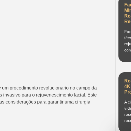
Fa
Mi
Re
Re
Fac
téc
rej
com
Re
4K
 é um procedimento revolucionário no campo da
Pr
 invasivo para o rejuvenescimento facial. Este
 as considerações para garantir uma cirurgia
A c
víd
res
rec