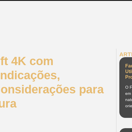
ART
ift 4K com
Fa
Indicações,
Ut
Pr
onsiderações para
O F
em 
ura
nat
ori