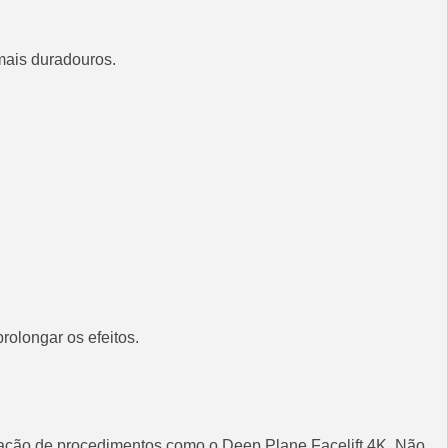
mais duradouros.
rolongar os efeitos.
gação de procedimentos como o Deep Plane Facelift 4K. Não