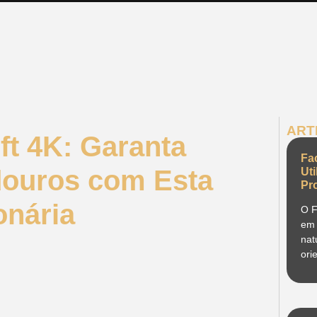
ART
ft 4K: Garanta
Fa
douros com Esta
Ut
Pr
onária
O F
em 
nat
ori