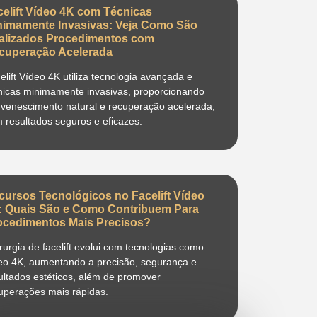
celift Vídeo 4K com Técnicas
nimamente Invasivas: Veja Como São
alizados Procedimentos com
cuperação Acelerada
elift Vídeo 4K utiliza tecnologia avançada e
nicas minimamente invasivas, proporcionando
uvenescimento natural e recuperação acelerada,
 resultados seguros e eficazes.
cursos Tecnológicos no Facelift Vídeo
: Quais São e Como Contribuem Para
ocedimentos Mais Precisos?
irurgia de facelift evolui com tecnologias como
eo 4K, aumentando a precisão, segurança e
ultados estéticos, além de promover
uperações mais rápidas.