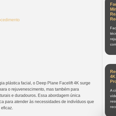
Fa
Mi
Re
Re
ocedimento
Fac
téc
rej
com
Re
4K
Pr
 plástica facial, o Deep Plane Facelift 4K surge
para o rejuvenescimento, mas também para
A c
naturais e duradouros. Essa abordagem única
víd
res
ca para atender às necessidades de indivíduos que
rec
eficaz.