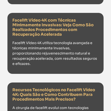
Facelift Vídeo 4K com Técnicas
Minimamente Invasivas: Veja Como São
Realizados Procedimentos com
Recuperação Acelerada
Facelift Vídeo 4K utiliza tecnologia avançada e
técnicas minimamente invasivas,
proporcionando rejuvenescimento natural e
recuperação acelerada, com resultados seguros
e eficazes.
Recursos Tecnológicos no Facelift Vídeo
4K: Quais São e Como Contribuem Para
Procedimentos Mais Precisos?
A cirurgia de facelift evolui com tecnologias