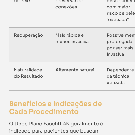
de Pele
preservando
descolament
conexões
com maior
risco de pele
“esticada”
Recuperação
Mais rápida e
Possivelmen
menos invasiva
prolongada
por ser mais
invasiva
Naturalidade
Altamente natural
Dependente
do Resultado
da técnica
utilizada
Benefícios e Indicações de
Cada Procedimento
O Deep Plane Facelift 4K geralmente é
indicado para pacientes que buscam