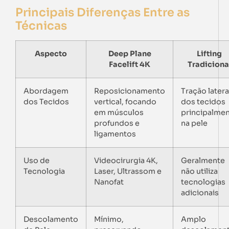
Principais Diferenças Entre as
Técnicas
Aspecto
Deep Plane
Lifting
Facelift 4K
Tradiciona
Abordagem
Reposicionamento
Tração latera
dos Tecidos
vertical, focando
dos tecidos
em músculos
principalme
profundos e
na pele
ligamentos
Uso de
Videocirurgia 4K,
Geralmente
Tecnologia
Laser, Ultrassom e
não utiliza
Nanofat
tecnologias
adicionais
Descolamento
Mínimo,
Amplo