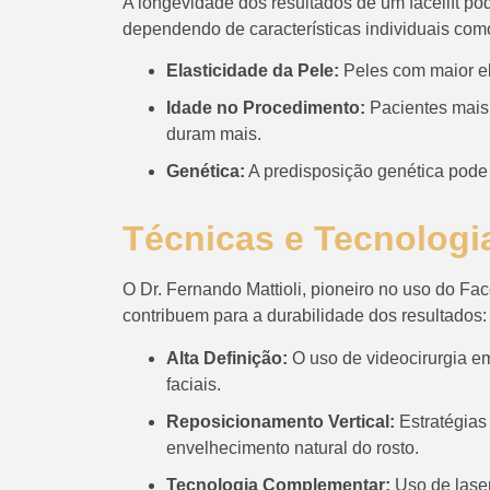
A longevidade dos resultados de um facelift po
dependendo de características individuais com
Elasticidade da Pele:
Peles com maior el
Idade no Procedimento:
Pacientes mais 
duram mais.
Genética:
A predisposição genética pode 
Técnicas e Tecnologia
O Dr. Fernando Mattioli, pioneiro no uso do Fa
contribuem para a durabilidade dos resultados:
Alta Definição:
O uso de videocirurgia em
faciais.
Reposicionamento Vertical:
Estratégias
envelhecimento natural do rosto.
Tecnologia Complementar:
Uso de laser