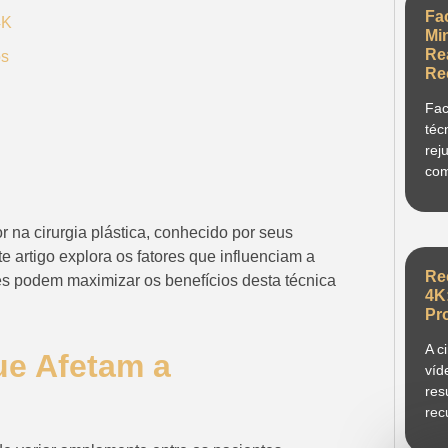
Fa
4K
Mi
Re
os
Re
Fac
téc
rej
com
 na cirurgia plástica, conhecido por seus
e artigo explora os fatores que influenciam a
Re
s podem maximizar os benefícios desta técnica
4K
Pr
A c
ue Afetam a
víd
res
rec