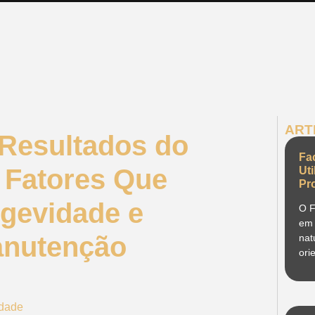
ART
 Resultados do
Fa
: Fatores Que
Ut
Pr
ngevidade e
O F
em 
anutenção
nat
ori
idade