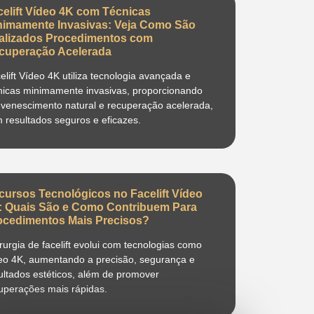
celift Vídeo 4K com Técnicas
nimamente Invasivas: Veja Como São
alizados Procedimentos com
cuperação Acelerada
elift Vídeo 4K utiliza tecnologia avançada e
nicas minimamente invasivas, proporcionando
uvenescimento natural e recuperação acelerada,
 resultados seguros e eficazes.
cursos Tecnológicos no Facelift Vídeo
: Quais São e Como Contribuem Para
ocedimentos Mais Precisos?
irurgia de facelift evolui com tecnologias como
eo 4K, aumentando a precisão, segurança e
ultados estéticos, além de promover
uperações mais rápidas.