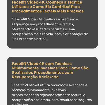
Facelift Vídeo 4K: Conheça a Técnica
Utilizada e Como Ela Contribui Para
Procedimentos Faciais Mais Precisos
O Facelift Vídeo 4K melhora a precisão e
segurança em procedimentos faciais,
oferecendo resultados naturais e uma
recuperação mais rápida, com a orientação do
Dr. Fernando Mattioli.
Facelift Vídeo 4K com Técnicas
Minimamente Invasivas: Veja Como São
Realizados Procedimentos com
Recuperação Acelerada
Facelift Vídeo 4K utiliza tecnologia avançada e
técnicas minimamente invasivas,
proporcionando rejuvenescimento natural e
recuperação acelerada, com resultados seguros
e eficazes.