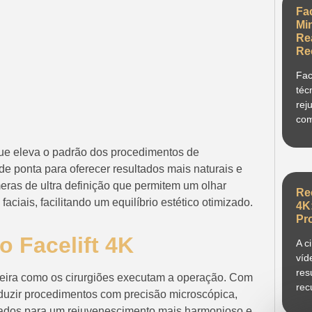
Fa
Mi
Re
Re
Fac
téc
rej
com
que eleva o padrão dos procedimentos de
 de ponta para oferecer resultados mais naturais e
eras de ultra definição que permitem um olhar
Re
ciais, facilitando um equilíbrio estético otimizado.
4K
Pr
o Facelift 4K
A c
víd
res
neira como os cirurgiões executam a operação. Com
rec
nduzir procedimentos com precisão microscópica,
tados para um rejuvenescimento mais harmonioso e