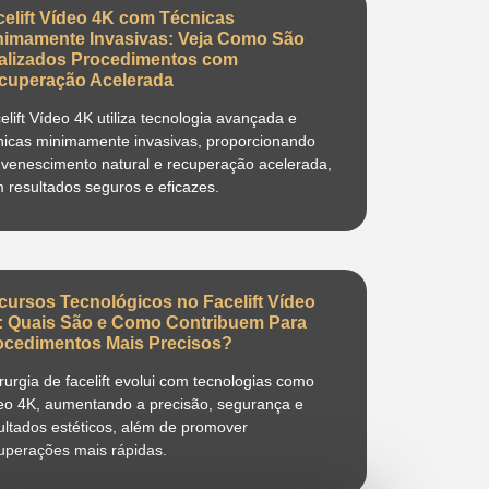
celift Vídeo 4K com Técnicas
nimamente Invasivas: Veja Como São
alizados Procedimentos com
cuperação Acelerada
elift Vídeo 4K utiliza tecnologia avançada e
nicas minimamente invasivas, proporcionando
uvenescimento natural e recuperação acelerada,
 resultados seguros e eficazes.
cursos Tecnológicos no Facelift Vídeo
: Quais São e Como Contribuem Para
ocedimentos Mais Precisos?
irurgia de facelift evolui com tecnologias como
eo 4K, aumentando a precisão, segurança e
ultados estéticos, além de promover
uperações mais rápidas.