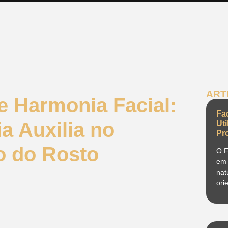
ART
 e Harmonia Facial:
Fa
a Auxilia no
Ut
Pr
co do Rosto
O F
em 
nat
ori