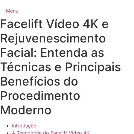
Ir
para
Menu
o
Facelift Vídeo 4K e
conteúdo
Rejuvenescimento
Facial: Entenda as
Técnicas e Principais
Benefícios do
Procedimento
Moderno
Introdução
A Tecnologia do Facelift Vídeo 4K