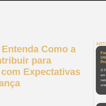
ART
K: Entenda Como a
Fa
ribuir para
Ut
Pr
o com Expectativas
O F
em 
rança
nat
ori