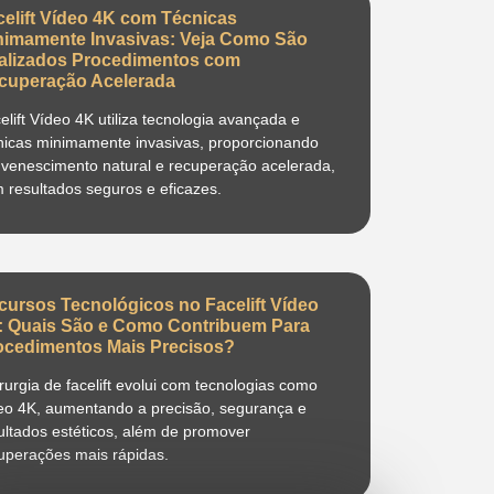
celift Vídeo 4K com Técnicas
nimamente Invasivas: Veja Como São
alizados Procedimentos com
cuperação Acelerada
elift Vídeo 4K utiliza tecnologia avançada e
nicas minimamente invasivas, proporcionando
uvenescimento natural e recuperação acelerada,
 resultados seguros e eficazes.
cursos Tecnológicos no Facelift Vídeo
: Quais São e Como Contribuem Para
ocedimentos Mais Precisos?
irurgia de facelift evolui com tecnologias como
eo 4K, aumentando a precisão, segurança e
ultados estéticos, além de promover
uperações mais rápidas.