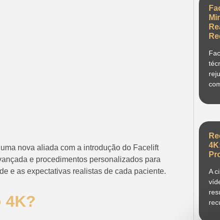
Fa
Mi
Re
Re
Fac
téc
rej
com
Re
4K
 uma nova aliada com a introdução do Facelift
Pr
vançada e procedimentos personalizados para
ade e as expectativas realistas de cada paciente.
A c
víd
res
o 4K?
rec