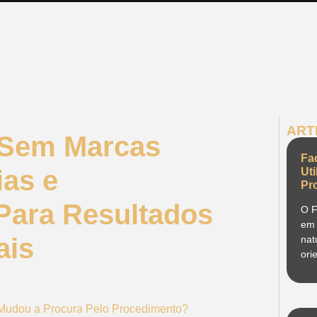
ART
K Sem Marcas
Fa
ias e
Ut
Pr
ara Resultados
O F
em 
ais
nat
ori
K Mudou a Procura Pelo Procedimento?