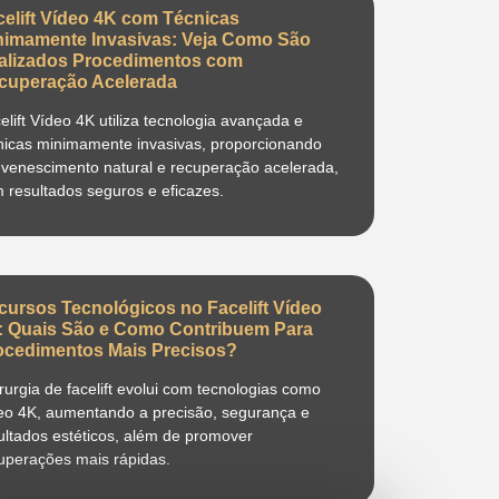
celift Vídeo 4K com Técnicas
nimamente Invasivas: Veja Como São
alizados Procedimentos com
cuperação Acelerada
elift Vídeo 4K utiliza tecnologia avançada e
nicas minimamente invasivas, proporcionando
uvenescimento natural e recuperação acelerada,
 resultados seguros e eficazes.
cursos Tecnológicos no Facelift Vídeo
: Quais São e Como Contribuem Para
ocedimentos Mais Precisos?
irurgia de facelift evolui com tecnologias como
eo 4K, aumentando a precisão, segurança e
ultados estéticos, além de promover
uperações mais rápidas.