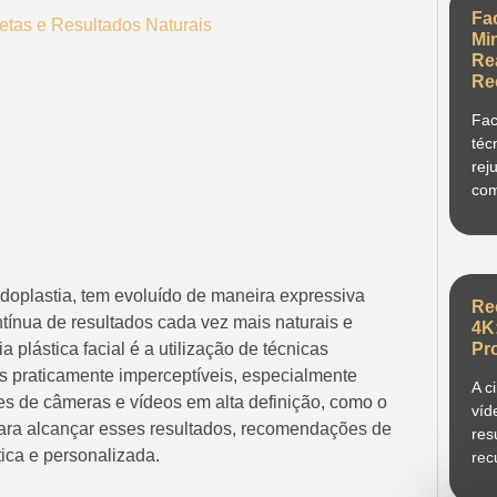
Fa
retas e Resultados Naturais
Mi
Re
Re
Fac
téc
rej
com
idoplastia, tem evoluído de maneira expressiva
Re
tínua de resultados cada vez mais naturais e
4K
 plástica facial é a utilização de técnicas
Pr
es praticamente imperceptíveis, especialmente
A c
es de câmeras e vídeos em alta definição, como o
víd
 para alcançar esses resultados, recomendações de
res
ica e personalizada.
rec