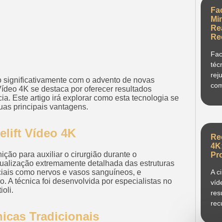
Fa
Mi
Re
Re
Fac
téc
rej
do significativamente com o advento de novas
com
Vídeo 4K se destaca por oferecer resultados
ia. Este artigo irá explorar como esta tecnologia se
uas principais vantagens.
elift Vídeo 4K
Re
4K
nição para auxiliar o cirurgião durante o
Pr
sualização extremamente detalhada das estruturas
ciais como nervos e vasos sanguíneos, e
A c
 A técnica foi desenvolvida por especialistas no
víd
oli.
res
rec
icas Tradicionais