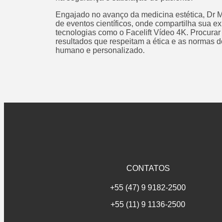
Engajado no avanço da medicina estética, Dr 
de eventos científicos, onde compartilha sua ex
tecnologias como o Facelift Vídeo 4K. Procura
resultados que respeitam a ética e as normas
humano e personalizado.
CONTATOS
+55 (47) 9 9182-2500
+55 (11) 9 1136-2500