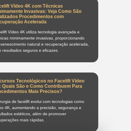
celift Vídeo 4K com Técnicas
nimamente Invasivas: Veja Como São
alizados Procedimentos com
cuperação Acelerada
elift Vídeo 4K utiliza tecnologia avançada e
nicas minimamente invasivas, proporcionando
uvenescimento natural e recuperação acelerada,
 resultados seguros e eficazes.
cursos Tecnológicos no Facelift Vídeo
: Quais São e Como Contribuem Para
ocedimentos Mais Precisos?
irurgia de facelift evolui com tecnologias como
eo 4K, aumentando a precisão, segurança e
ultados estéticos, além de promover
uperações mais rápidas.