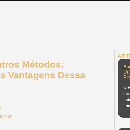
ART
utros Métodos:
Fa
Ut
is Vantagens Dessa
Pr
O F
em 
nat
ori
K
ionais