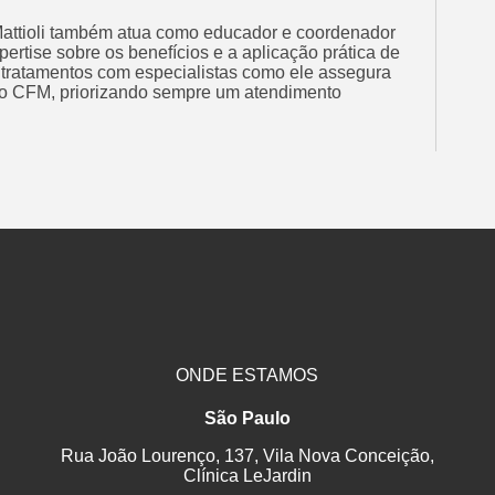
Mattioli também atua como educador e coordenador
pertise sobre os benefícios e a aplicação prática de
r tratamentos com especialistas como ele assegura
 do CFM, priorizando sempre um atendimento
ONDE ESTAMOS
São Paulo
Rua João Lourenço, 137, Vila Nova Conceição,
Clínica LeJardin