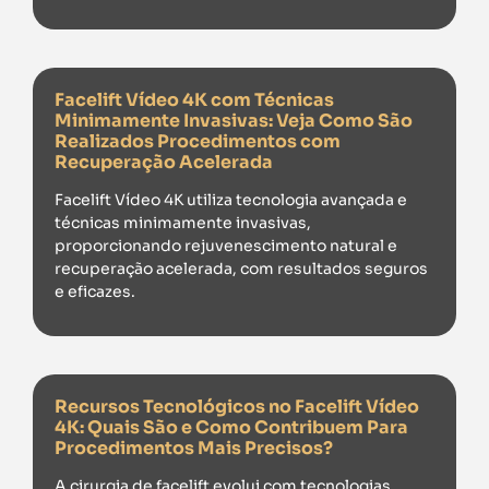
Facelift Vídeo 4K com Técnicas
Minimamente Invasivas: Veja Como São
Realizados Procedimentos com
Recuperação Acelerada
Facelift Vídeo 4K utiliza tecnologia avançada e
técnicas minimamente invasivas,
proporcionando rejuvenescimento natural e
recuperação acelerada, com resultados seguros
e eficazes.
Recursos Tecnológicos no Facelift Vídeo
4K: Quais São e Como Contribuem Para
Procedimentos Mais Precisos?
A cirurgia de facelift evolui com tecnologias