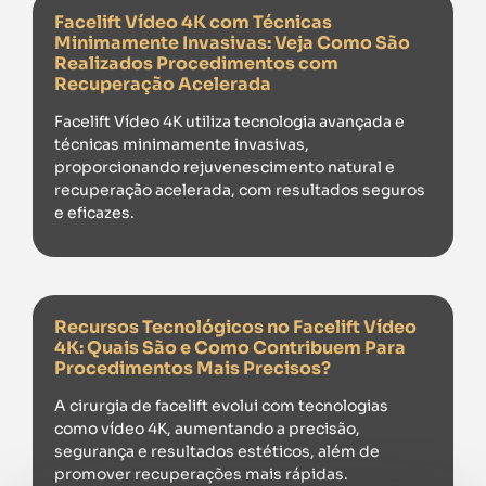
Facelift Vídeo 4K com Técnicas
Minimamente Invasivas: Veja Como São
Realizados Procedimentos com
Recuperação Acelerada
Facelift Vídeo 4K utiliza tecnologia avançada e
técnicas minimamente invasivas,
proporcionando rejuvenescimento natural e
recuperação acelerada, com resultados seguros
e eficazes.
Recursos Tecnológicos no Facelift Vídeo
4K: Quais São e Como Contribuem Para
Procedimentos Mais Precisos?
A cirurgia de facelift evolui com tecnologias
como vídeo 4K, aumentando a precisão,
segurança e resultados estéticos, além de
promover recuperações mais rápidas.