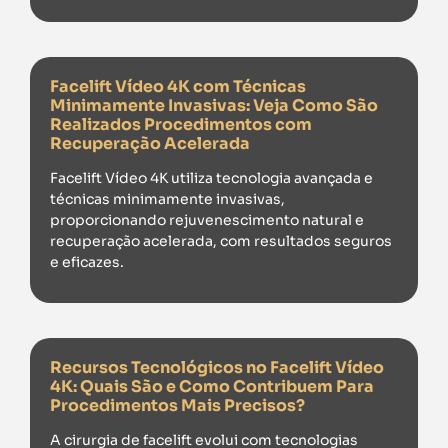
Facelift Vídeo 4K com Técnicas
Minimamente Invasivas: Veja Como São
Realizados Procedimentos com
Recuperação Acelerada
Facelift Vídeo 4K utiliza tecnologia avançada e
técnicas minimamente invasivas,
proporcionando rejuvenescimento natural e
recuperação acelerada, com resultados seguros
e eficazes.
Recursos Tecnológicos no Facelift Vídeo
4K: Quais São e Como Contribuem Para
Procedimentos Mais Precisos?
A cirurgia de facelift evolui com tecnologias