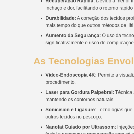
Recuperação Rápida:
Devido à menor i
inchaço e dor, facilitando o retorno rápido
Durabilidade:
A correção dos tecidos pro
mais tempo do que outros métodos de lifti
Aumento da Segurança:
O uso da tecno
significativamente o risco de complicaçõe
As Tecnologias Envol
Video-Endoscopia 4K:
Permite a visuali
procedimento.
Laser para Gordura Palpebral:
Técnica s
mantendo os contornos naturais.
Sonicision e Ligasure:
Tecnologias que 
outros tecidos no pescoço.
Nanofat Guiado por Ultrassom:
Injeções