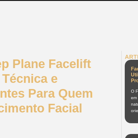
ART
 Plane Facelift
Fa
 Técnica e
Ut
Pr
antes Para Quem
O F
em 
imento Facial
nat
ori