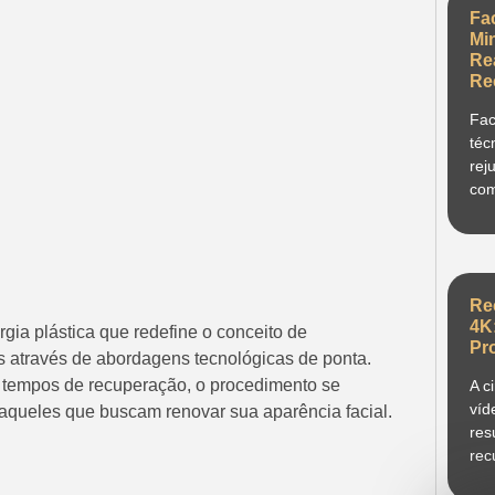
Fa
Mi
Re
Re
Fac
téc
rej
com
Re
4K
gia plástica que redefine o conceito de
Pr
s através de abordagens tecnológicas de ponta.
s tempos de recuperação, o procedimento se
A c
víd
aqueles que buscam renovar sua aparência facial.
res
rec