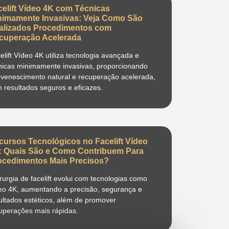
celift Vídeo 4K com Técnicas
nimamente Invasivas: Veja Como São
alizados Procedimentos com
cuperação Acelerada
elift Vídeo 4K utiliza tecnologia avançada e
nicas minimamente invasivas, proporcionando
uvenescimento natural e recuperação acelerada,
 resultados seguros e eficazes.
cursos Tecnológicos no Facelift Vídeo
: Quais São e Como Contribuem Para
ocedimentos Mais Precisos?
irurgia de facelift evolui com tecnologias como
eo 4K, aumentando a precisão, segurança e
ultados estéticos, além de promover
uperações mais rápidas.