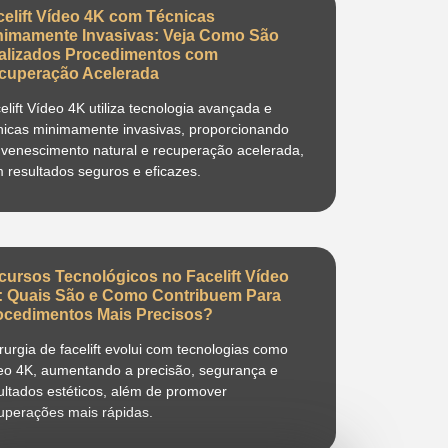
celift Vídeo 4K com Técnicas
nimamente Invasivas: Veja Como São
alizados Procedimentos com
cuperação Acelerada
elift Vídeo 4K utiliza tecnologia avançada e
nicas minimamente invasivas, proporcionando
uvenescimento natural e recuperação acelerada,
 resultados seguros e eficazes.
cursos Tecnológicos no Facelift Vídeo
: Quais São e Como Contribuem Para
ocedimentos Mais Precisos?
irurgia de facelift evolui com tecnologias como
eo 4K, aumentando a precisão, segurança e
ultados estéticos, além de promover
uperações mais rápidas.