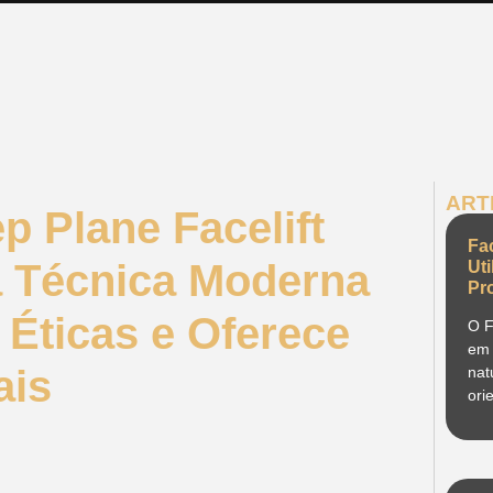
ART
 Plane Facelift
Fa
 Técnica Moderna
Ut
Pr
Éticas e Oferece
O F
em 
ais
nat
ori