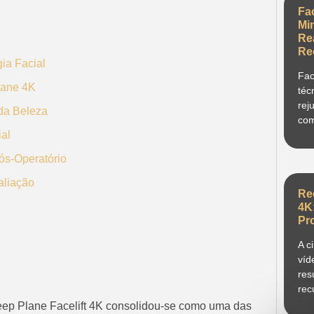
Fa
Mi
Re
Re
gia Facial
Fac
lane 4K
téc
rej
 da Beleza
com
al
s-Operatório
aliação
Re
4K
Pr
A c
víd
res
rec
o Deep Plane Facelift 4K consolidou-se como uma das