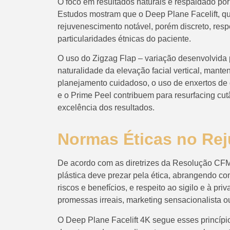
O foco em resultados naturais é respaldado por l
Estudos mostram que o Deep Plane Facelift, qu
rejuvenescimento notável, porém discreto, respe
particularidades étnicas do paciente.
O uso do Zigzag Flap – variação desenvolvida p
naturalidade da elevação facial vertical, manten
planejamento cuidadoso, o uso de enxertos de 
e o Prime Peel contribuem para resurfacing cut
excelência dos resultados.
Normas Éticas no Rej
De acordo com as diretrizes da Resolução CFM 
plástica deve prezar pela ética, abrangendo c
riscos e benefícios, e respeito ao sigilo e à p
promessas irreais, marketing sensacionalista 
O Deep Plane Facelift 4K segue esses princípi